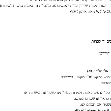
נות שיוויון זכויות לאנשים עם מוגבלות (התאמות נגישות לשירות) התשע"ג 2013, ברמת ה
 ורזולוציות.
היררכי.
לופי (alt).
C ומקש + במקלדת
מהבהב.
ת כלל הדפים באתר, ולמרות פעילותינו לשפר את נגישות האתר –
ו כראוי או שטרם הונגשו.
שמח אם תכתבו לנו,
o