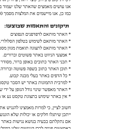
אנו עושים מאמצים שהאתר שלנו יעמוד בדרישות תק
כמו כן, אנו מיישמים את המלצות מסמך WCAG2.0 מאת ארגון W3C.
תיקונים והתאמות שבוצעו:
* האתר מותאם לדפדפנים הנפוצים
* האתר מותאם לשימוש בטלפון הסלולרי.
* האתר מותאם לתצוגה תואמת מגוון מסכים
* אמצעי הניווט באתר פשוטים וברורים.
* תכני האתר כתובים באופן ברור, מסודר ו
* תוכן האתר כתוב בשפה פשוטה וברורה.
* כל הדפים באתר בעלי מבנה קבוע.
* למרבית התמונות באתר יש הסבר טקסטואלי ח
* האתר מאפשר שינוי גודל הגופן על ידי שימוש במקש trl
* אין באתר שימוש בתצוגת טקסט נע או 
חשוב לציין, כי למרות מאמצינו להנגיש א
ייתכן שיתגלו חלקים או יכולות שלא הונגש
אם נתקלתם בבעיה בנושא נגישות באתר נ
באמצעות פנייה לרכז הנגישות שלנו במייל: ffice@adama-isr.co.il