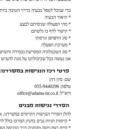
כדי שנוכל לטפל בבעיה בדרך הטובה ביותר
* תיאור הבעיה
* מהי הפעולה שניסיתם לבצע
* קישור לדף בו גלשתם
* סוג הדפדפן וגרסתו
* מערכת הפעלה
* סוג הטכנולוגיה המסייעת (במידה והשת
אנו נעשה ככל שביכולתנו על מנת להנגיש 
פרטי רכז הנגישות במשרדנו:
שם: סיון דהן
טלפון: 055-9440296
דוא”ל: office@adama-isr.co.il
הסדרי נגישות מבנים
להלן הסדרי הנגישות הקיימים במשרדנו, אשר ממוק
* קיימות חניות נכים בחניון המרכז כולל לר
* קיים רצף גישה מהחניה דרך הכניסה ועד 