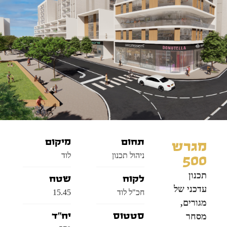
תחום
מיקום
מגרש
ניהול תכנון
לוד
500
תכנון
לקוח
שטח
עדכני של
חכ"ל לוד
15.45
מגורים,
מסחר
סטטוס
יח"ד