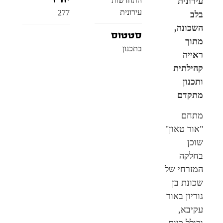
עירונית
התחדשות
עירונית
277
בלב
השכונה,
סטטוס
מתוך
בתכנון
ראייה
קהילתית
ותכנון
מתקדם
מתחם
"אור טאון"
שוכן
בחלקה
המזרחי של
שכונת בן
גוריון באור
עקיבא,
וכולל כיום