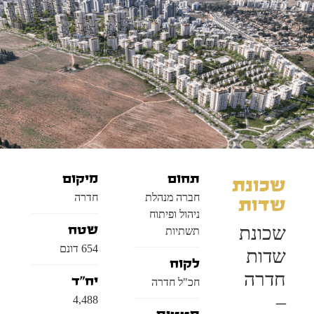
תחום
מיקום
שכונת
חברה מנהלת
חדרה
שדות
ניהול ופיתוח
שכונת
שטח
תשתיות
654 דונם
שדות
לקוח
חדרה
יח"ד
חכ"ל חדרה
–
4,488