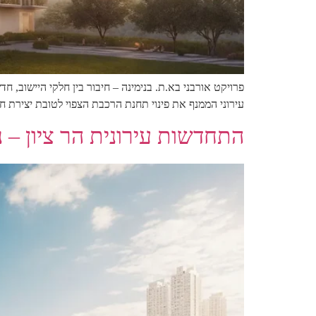
פרויקט אורבני בא.ת. בנימינה – חיבור בין חלקי היישוב, 
עירוני הממנף את פינוי תחנת הרכבת הצפוי לטובת יצירת ח
התחדשות עירונית הר ציון – נ