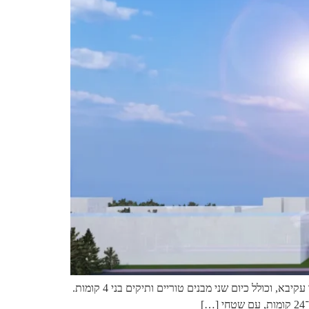
התחדשות עירונית בלב השכונה, מתוך ראייה קהילתית ותכנון מתקדם מתחם "אור טאון" שוכן בחלקה המזרחי של שכונת בן גוריון באור עקיבא, וכולל כיום שני מבנים טוריים ותיקים בני 4 קומות.