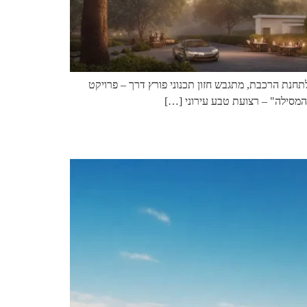
לתחנת הרכבת, מתגבש חזון תכנוני פורץ דרך – פרויקט
המסילה" – רצועת טבע עירוני […]