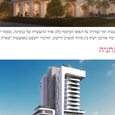
חדשנות תוך שמירה על האופי המקומי בלב אזור התעשייה של בנימינה, בסמוך 
יבור אורבני רציף בין מזרח למערב היישוב. החיבור יתבצע באמצעות "פארק 
תניה